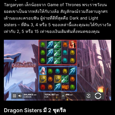
Targaryen เล็กน้อยจาก Game of Thrones พระราชวังบน
ยอดเขาเป็นฉากหลังให้กับวงล้อ สัญลักษณ์รวมถึงดาบลูกศร
เต้านมและครอบฟัน ผู้จ่ายที่ดีที่สุดคือ Dark and Light
sisters – ที่ดิน 3, 4 หรือ 5 ของเหล่านี้และคุณจะได้รับรางวัล
เท่ากับ 2, 5 หรือ 15 เท่าของเงินเดิมพันทั้งหมดของคุณ
Dragon Sisters มี 2 ชุดรีล