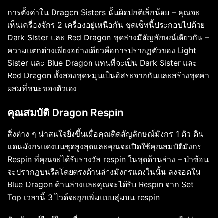
การตั้งค่าใน Dragon Sisters นั้นผิดปกติเล็กน้อย – คุณจะ
เห็นเครื่องจักร 2 เครื่องอยู่เหนือกัน ชุดเซ็ทนี้ประกอบไปด้วย
Dark Sister และ Red Dragon ชุดล่างมีสัญลักษณ์เดียวกัน –
ความแตกต่างเพียงอย่างเดียวคือการปรากฏตัวของ Light
Sister และ Blue Dragon แทนที่จะเป็น Dark Sister และ
Red Dragon ทั้งสองชุดหมุนเป็นอิสระจากกันและสร้างชุดค่า
ผสมที่ชนะของตัวเอง
คุณสมบัติ Dragon Respin
สิ่งต่าง ๆ น่าสนใจยิ่งขึ้นเมื่อคุณติดสัญลักษณ์มังกร 1 ตัว ดิน
แดนมังกรแดงบนชุดสูงสุดและคุณจะเปิดใช้คุณสมบัติมังกร
Respin ที่คุณจะได้รับรางวัล respin ในชุดด้านล่าง – ป่าซ้อน
จะปรากฏบนรีลโดยตรงด้านล่างมังกรแดงในนั้น ลงจอดใน
Blue Dragon ด้านล่างและคุณจะได้รับ Respin จาก Set
Top เวลานี้ 3 ไวด์จะถูกเพิ่มแบบสุ่มบน respin