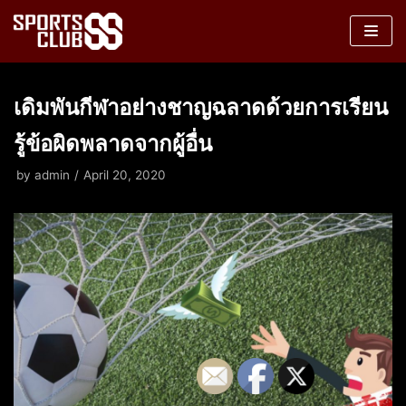
Skip
to
content
เดิมพันกีฬาอย่างชาญฉลาดด้วยการเรียน
รู้ข้อผิดพลาดจากผู้อื่น
by
admin
April 20, 2020