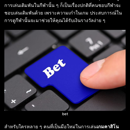
การเล่นเดิมพันในกีฬานั้น ๆ ก็เป็นเรื่องปกติที่คนชอบกีฬาจะ
ชอบเล่นเดิมพันด้วย เพราะความเก๋าในเกม ประสบการณ์ใน
การดูกีฬานั้นจะมาช่วยให้คุณได้รับเงินรางวัลง่าย ๆ
bet
สำหรับใครหลาย ๆ คนที่เป็นมือใหม่ในการเล่น
เกมคาสิโน