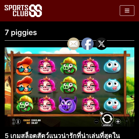
Skip
to
content
7 piggies
5 เกมสล็อตสัตว์แนวน่ารักที่น่าเล่นที่สุดใน