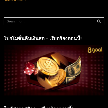
โปรโมชั่นคืนเงินสด – เรียกร้องตอนนี้!