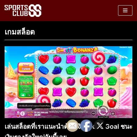
Skip
to
content
เกมสล็อต
เล่นสล็อตที่เราแนะนำด้วยเงินจริงที่ 8Goal ชนะ