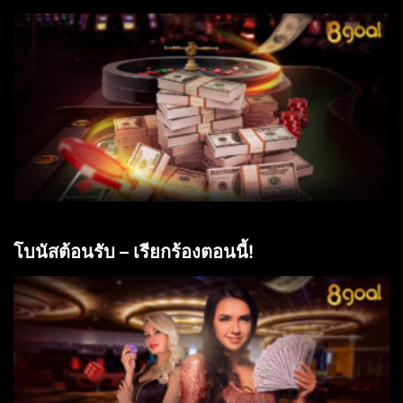
โบนัสต้อนรับ – เรียกร้องตอนนี้!