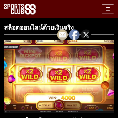
Skip
to
content
สล็อตออนไลน์ด้วยเงินจริง