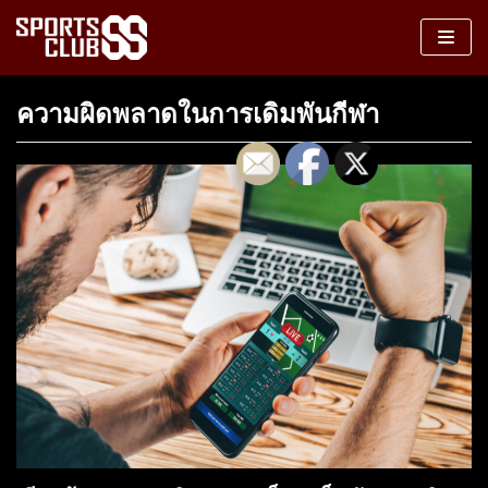
Skip
to
content
ความผิดพลาดในการเดิมพันกีฬา